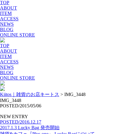
TOP
ABOUT
ITEM
ACCESS
NEWS
BLOG
ONLINE STORE
TOP
ABOUT
ITEM
ACCESS
NEWS
BLOG
ONLINE STORE
Kiitos｜雑貨のお店キートス
>
IMG_3448
IMG_3448
POSTED/2015/05/06
NEW ENTRY
POSTED/2016.12.17
2017.1.3 Lucky Bag 発売開始
雑貨&カフェ『Plus one』 Lucky Bagについて、、、。