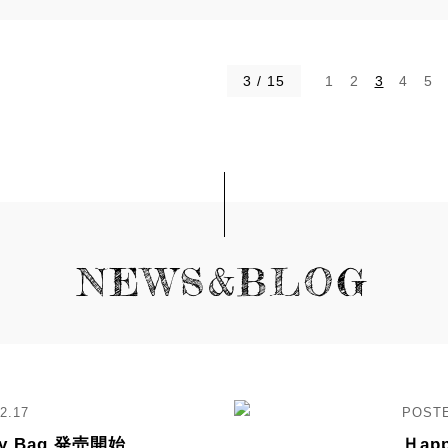
3 / 15
1
2
3
4
5
NEWS&BLOG
2.17
cky Bag 発売開始
Ｈapp