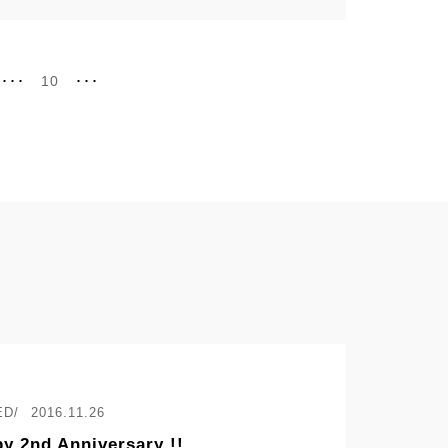
･･･
10
･･･
2016.11.26
y 2nd Anniversary !!